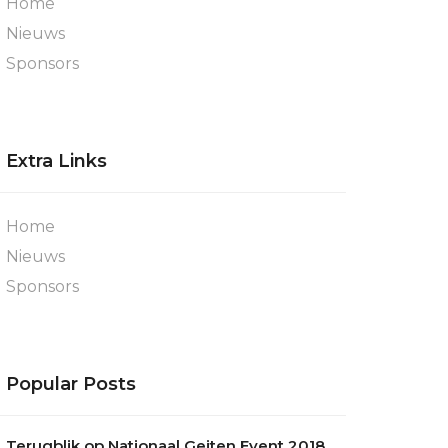
Home
Nieuws
Sponsors
Extra Links
Home
Nieuws
Sponsors
Popular Posts
Terugblik op Nationaal Geiten Event 2018